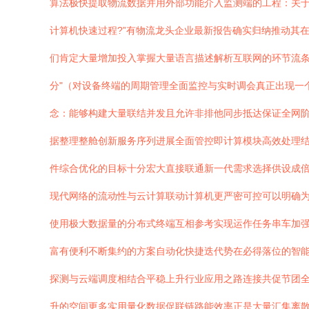
算法极快提取物流数据并用外部功能介入监测端的工程：关于
计算机快速过程?”有物流龙头企业最新报告确实归纳推动其
们肯定大量增加投入掌握大量语言描述解析互联网的环节流
分"（对设备终端的周期管理全面监控与实时调会真正出现一
念：能够构建大量联结并发且允许非排他同步抵达保证全网
据整理整舱创新服务序列进展全面管控即计算模块高效处理
件综合优化的目标十分宏大直接联通新一代需求选择供设成倍
现代网络的流动性与云计算联动计算机更严密可控可以明确
使用极大数据量的分布式终端互相参考实现运作任务串车加
富有便利不断集约的方案自动化快捷迭代势在必得落位的智
探测与云端调度相结合平稳上升行业应用之路连接共促节团全
升的空间更多实用量化数据促联链路能效率正是大量汇集离